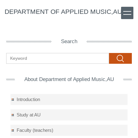
Jump
DEPARTMENT OF APPLIED MUSIC,AU
to
the
main
content
block
Search
Search
About Department of Applied Music,AU
Introduction
Study at AU
Faculty (teachers)