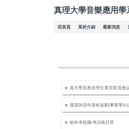
跳
真理大學音樂應用學
到
主
要
回首頁
系所介紹
最新消息
內
容
區
真大學音應系學生實習委員會
選課與四年課程規劃/畢業學分
術科考範圍/考試曲目單