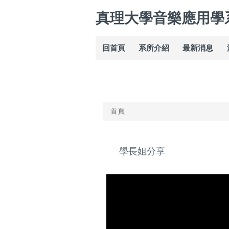
跳
真理大學音樂應用學
到
主
要
回首頁
系所介紹
最新消息
內
容
區
首頁
學長姐分享