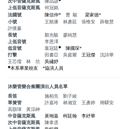
次中音薩克斯風
陳品諺
上低音薩克斯風
何冠銘
*
法國號
陳信仲
曹駿
梁家德
*
小號
王順康 林彥廷 張惟安 薛敬慧
許懷蓁
長號
顏光駿 廖純慧
上低音號
李恩澤
◆
低音號
葉冠廷
陳國琛
*
打擊
田書亞 吳庭耀
王冠傑
沈詩華
王芯儒 林 坊
吳繡妤
◆
本系畢業校友
*
協演人員
沐樂管樂合奏團演出人員名單
長笛
施柏先 劉子綾
單簧管
許嘉玲 林湘宜 王彥婷 簡驛安
高顥瑋 黃淙紳
中音薩克斯風
黃翊嘉 柯廷翰 李紓華
次中音薩克斯風
陳韋丞