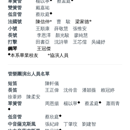
單簧管
楊以寧
蔡孟庭
雙簧管
戴嘉祐
◆
低音管
蔡欣庭
*
法國號
陳信仲
*
曹 駿
梁家德
小號
王順康 薛敬慧 張惟安
長號
李恩澤 顏光駿 廖純慧
打擊
田書亞 沈詩華 王芯儒 吳繡妤
鋼琴
王冠傑
◆
本系畢業校友
*
協演人員
管樂團演出人員名單
短笛
陳軒儀
長笛
王正偉 沈伶音 潘穎薇 賴冠婷
徐葦婷 陳柔安
◆
◆
單簧管
周恩揚 楊以寧
蔡孟庭
蕭雨青
◆
◆
低音管
蔡欣庭
中音薩克斯風
張紀緯 丁肇玟 劉建智
◆