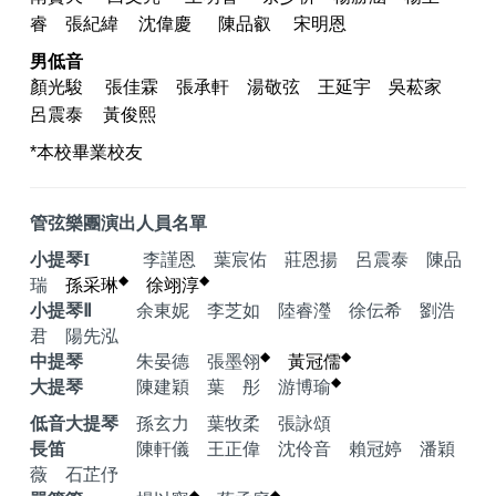
睿 張紀緯
沈偉慶 陳品叡 宋明恩
男低音
顏光駿
張佳霖
張承軒
湯敬弦
王延宇
吳菘家
呂震泰
黃俊熙
*
本校畢業校友
管弦樂團演出人員名單
小提琴
I
李謹恩
葉宸佑
莊恩揚
呂震泰
陳品
◆
◆
瑞
孫采琳
徐翊淳
小提琴
Ⅱ
余東妮 李芝如 陸睿瀅 徐伝希 劉浩
君 陽先泓
◆
◆
中提琴
朱晏德 張墨翎
黃冠儒
◆
大提琴
陳建穎 葉 彤 游博瑜
低音大提琴
孫玄力 葉牧柔 張詠頌
長笛
陳軒儀 王正偉 沈伶音 賴冠婷 潘穎
薇 石芷伃
◆
◆