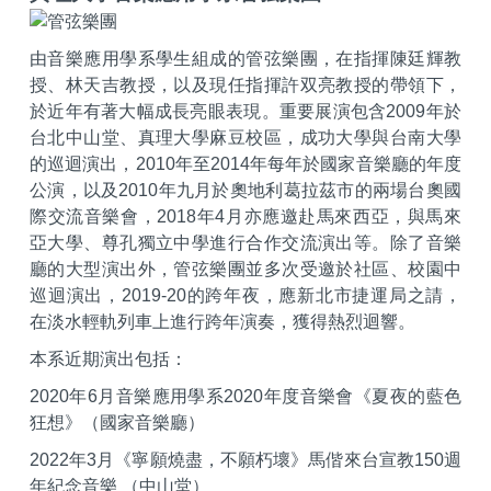
由音樂應用學系學生組成的管弦樂團，在指揮陳廷輝教
授、林天吉教授，以及現任指揮許双亮教授的帶領下，
於近年有著大幅成長亮眼表現。重要展演包含2009年於
台北中山堂、真理大學麻豆校區，成功大學與台南大學
的巡迴演出，2010年至2014年每年於國家音樂廳的年度
公演，以及2010年九月於奧地利葛拉茲市的兩場台奧國
際交流音樂會，2018年4月亦應邀赴馬來西亞，與馬來
亞大學、尊孔獨立中學進行合作交流演出等。除了音樂
廳的大型演出外，管弦樂團並多次受邀於社區、校園中
巡迴演出，2019-20的跨年夜，應新北市捷運局之請，
在淡水輕軌列車上進行跨年演奏，獲得熱烈迴響。
本系近期演出包括：
2020
年6月音樂應用學系2020年度音樂會《夏夜的藍色
狂想》（國家音樂廳）
2022
年3月《寧願燒盡，不願朽壞》馬偕來台宣教150週
年紀念音樂 （中山堂）