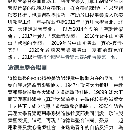
經典管樂合奏曲目為主，培養管樂與打擊主副修學生對
管樂音樂的認識與合奏能力，在合奏的課程中不只學習
演奏技術，也實習教學技巧，有助於日後畢業投入演奏
與教學工作。重要演出包括2011年「真理大學台北、北
京、天津巡迴音樂會」，以及2014至今的「聖誕音樂
會」，2017年參加「嘉義管樂節」，2018年於中山堂演
出「感恩的季節」，2019年於中山堂演出「真心‧真情‧
真理」，2020年於國家音樂廳演出「夏夜的藍色狂
想」。2016年
獲得全國學生音樂比賽A組特優第一名。
道德重整合唱團
道德重整的核心精神是透過靜默中聆聽內在的良知，開
始自我改變進而影響他人。1947年政府大力推動，由教
育部專款補助各大學成立道德重整社團。1969年淡水工
商管理專科學校（真理大學前身）在時任校長彭淑媛女
士支持下，成立淡專「道德重整合唱團」。2023年透過
真理大學音樂應用學系與進修推廣部共同開設「歌唱與
舞臺表演」課程，再現「道德重整合唱團」榮景，一起
用歌聲及愛心關懷社會，並透過青年的自信及活力，為