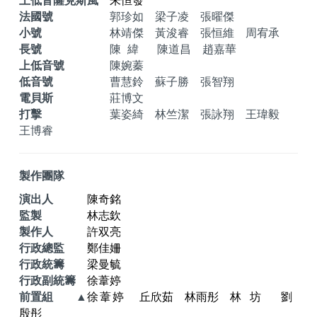
上低音薩克斯風
朱恒發
法國號
郭珍如 梁子凌 張曜傑
小號
林靖傑 黃浚睿 張恒維 周宥承
長號
陳緯
陳道昌 趙嘉華
上低音號
陳婉蓁
低音號
曹慧鈴 蘇子勝 張智翔
電貝斯
莊博文
打擊
葉姿綺 林竺潔 張詠翔 王瑋毅
王博睿
製作團隊
演出人
陳奇銘
監製
林志欽
製作人
許双亮
行政總監
鄭佳姍
行政統籌
梁曼毓
行政副統籌
徐葦婷
前置組
▲
徐葦婷
丘欣茹 林雨彤
林坊
劉
殷彤