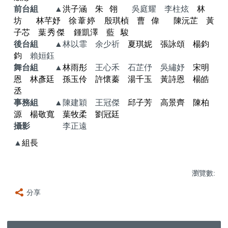
前台組
▲
洪子涵
朱翎
吳庭耀 李柱炫
林
坊
林芊妤
徐葦婷
殷琪楨
曹偉
陳沅芷 黃
子芯
葉秀傑
鍾凱澤
藍駿
後台組
▲林以霏 余少祈
夏琪妮 張詠頌 楊鈞
鈞
賴姮鈺
舞台組
▲
林雨彤
王心禾 石芷伃 吳繡妤
宋明
恩 林彥廷 孫玉伶 許懷蓁 湯千玉 黃詩恩 楊皓
丞
事務組
▲陳建穎 王冠傑
邱子芳 高景齊 陳柏
源 楊敬寬 葉牧柔 劉冠廷
攝影
李正遠
▲
組長
瀏覽數:
分享