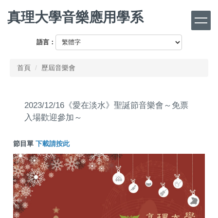
跳
真理大學音樂應用學系
到
主
要
語言：
內
容
首頁
歷屆音樂會
區
2023/12/16《愛在淡水》聖誕節音樂會～免票
入場歡迎參加～
節目單
下載請按此