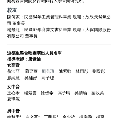
爾梅森音樂院及台灣師範大學音樂研究所。
校友
陳何家：民國64年工業管理科畢業 現職：欣欣天然氣公
司 董事長
楊飛龍：民國67年商業文書科畢業 現職：大琬國際股份
有限公司 董事長
道德重整合唱團演出人員名單
指導老師：唐紫綸
女高音
翁沛亞 蕭奕萱
劉芸瑄
陳紫歡
林雨彤
劉殷彤
廖純慧
吳繡妤 高子琁
女中音
王心禾 楊紫雲
徐伝希
高子晴
吳清瑜
葉牧柔
夏琪妮
男中音
南賢天
*
白文亮
*
王明智
*
余少祈 楊勝涵 楊至