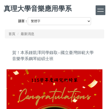
跳
真理大學音樂應用學系
到
主
要
語言：
內
容
首頁
最新消息
區
賀！本系鍾凱澤同學錄取--國立臺灣師範大學
音樂學系鋼琴組碩士班