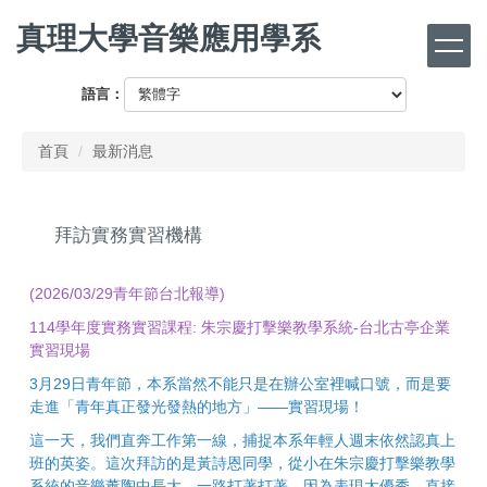
跳
真理大學音樂應用學系
到
主
要
語言：
內
容
首頁
最新消息
區
拜訪實務實習機構
(2026/03/29青年節台北報導)
114學年度實務實習課程: 朱宗慶打擊樂教學系統-台北古亭企業
實習現場
3月29日青年節，本系當然不能只是在辦公室裡喊口號，而是要
走進「青年真正發光發熱的地方」——實習現場！
這一天，我們直奔工作第一線，捕捉本系年輕人週末依然認真上
班的英姿。這次拜訪的是黃詩恩同學，從小在朱宗慶打擊樂教學
系統的音樂薰陶中長大，一路打著打著，因為表現太優秀，直接