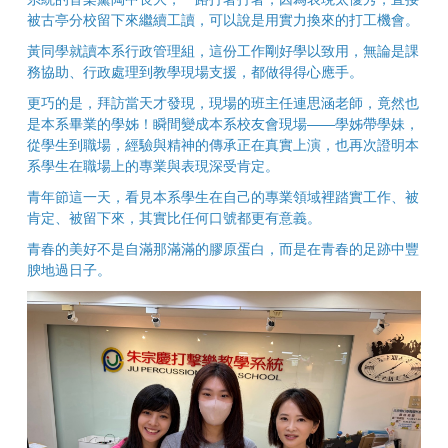
被古亭分校留下來繼續工讀，可以說是用實力換來的打工機會。
黃同學就讀本系行政管理組，這份工作剛好學以致用，無論是課
務協助、行政處理到教學現場支援，都做得得心應手。
更巧的是，拜訪當天才發現，現場的班主任連思涵老師，竟然也
是本系畢業的學姊！瞬間變成本系校友會現場——學姊帶學妹，
從學生到職場，經驗與精神的傳承正在真實上演，也再次證明本
系學生在職場上的專業與表現深受肯定。
青年節這一天，看見本系學生在自己的專業領域裡踏實工作、被
肯定、被留下來，其實比任何口號都更有意義。
青春的美好不是自滿那滿滿的膠原蛋白，而是在青春的足跡中豐
腴地過日子。