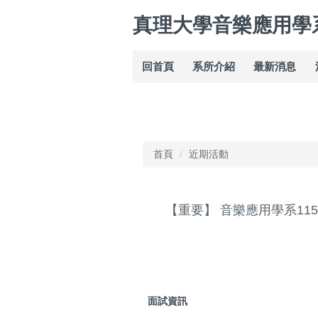
跳
真理大學音樂應用學
到
主
要
回首頁
系所介紹
最新消息
內
容
區
首頁
近期活動
【重要】 音樂應用學系1
面試資訊