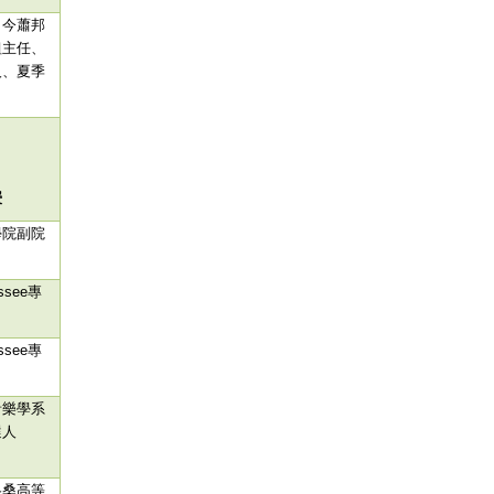
（今蕭邦
組主任、
人、夏季
授
學院副院
essee
專
essee
專
音樂學系
選人
洛桑高等