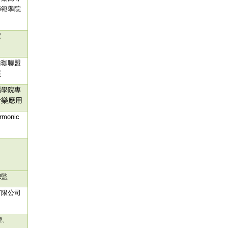
師範學院
家
瑜珈聯盟
照
蹈學院專
音樂應用
rmonic
總監
有限公司
理、