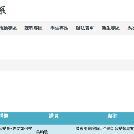
系
活動專區
課程專區
學生專區
辦法表單
新生專區
系
講題
講員
職銜
音樂會~妳要如何被
國家兩廳院節目企劃部音樂類專案
吳昀璇