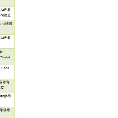
系助理教
藝術總監
uono
國際
系助理教
ist
、
Violist
of Cape
國際青
總監
ity
鋼琴
華僑總