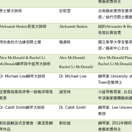
會藝術獎得主
爵士樂大師班
彭郁雯
台南藝術應用音樂
授／絲竹空爵士樂
Aleksandr Haskin
長笛大師班
Aleksandr Haskin
紐約
Alexander & B
長笛比賽
首獎
用你會的方法練習爵士樂
魏廣晧
國立東華大學音樂
授／藝術中心主任
Alex McDonald & Rachel Li
Alex McDonald
Alex McDonald/Pian
McDonald
鋼琴與中提琴大師班
Rachel Li McDonald/
Rachel Li McDonald
Dr. Michael Low
鋼琴大師班
Dr
.
Michael Low
鋼琴家
,University 
Town
音樂博士
從實際就業與求學一探兩岸環境
謝安琦
小提琴教育家
,
台北
差異
年演奏家樂團藝術
Dr. Cahill Smith
鋼琴大師班
Dr. Cahill Smith
鋼琴家
, Lee Univers
教授
劉欣妮解說式音樂會：陳茂萱鋼
劉欣妮
鋼琴家
, 2011
年聯邦
琴作品
會藝術獎得主