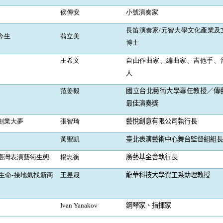
侯傳安
小號演奏家
長笛演奏家
/
元智大學文化產業及
今生
翁立美
博士
王希文
自由作曲家、編曲家、吉他手、
人
范姜毅
國立台北藝術大學專任教授／傳
最佳演奏獎
創業大夢
張智琦
藝悅創意有限公司執行長
黃聖凱
臺北表演藝術中心舞台監督組組長
臺灣表演藝術生態
楊忠衡
廣藝基金會執行長
生命
-
接地氣找新商
王昱晟
龍華科技大學資工系助理教授
Ivan Yanakov
鋼琴家、指揮家