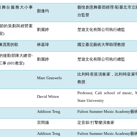
目舞台服務大小事
藝悅創意舞臺部經理
/
駐臺北市立
顏逢均
台監督
節的策劃與經營案
劉麗婷
埜遊文化有限公司執行總監
室
)
陳茂萱的歌
林嘉瑋
國立臺北藝術大學助理教授
的後勤部隊大總管
-
劉麗婷
埜遊文化有限公司執行總監
三事
(601
教室
)
比利時長笛演奏家，比利時皇家
Marc Grauwels
教授
Professor, Cali school of music, 
David Witten
State University
Addison Teng
Fulton Summer Music Academy
藝
宮岡攝
定音鼓
/
打擊樂演奏家
Addison Teng
Fulton Summer Music Academy
藝