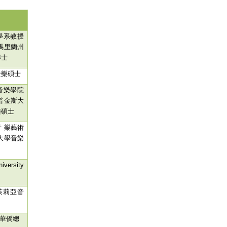
學系教授
馬里蘭州
博士
士樂碩士
音樂學院
普金斯大
樂碩士
 樂藝術
大學音樂
iversity
茱莉亞音
華僑總