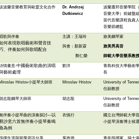
談波蘭音樂教育與歐盟文化合作
Dr. Andrzej
波蘭蕭邦音樂學院
Dutkiewicz
音樂大學）前鍵盤
當代音樂課程負責
音樂節總監
唱歌與伴奏
主講
：王瑞玲
旅美鋼琴家
如何表現歌唱藝術和聲音技
與會
：
顏新霖
旅美男高音
巧、伴奏如何與歌唱配合
鄭仁榮
師範大學音樂系教
中國藝術歌曲的演唱
詩情畫意-
劉洋
青島科技大學藝術
與藝術處理
長
Miroslav Hristov
小提琴大師班
Miroslav Hristov
University of Tenn
任副教授
胡志龍鋼琴大師班
胡志龍
University of Tenn
任副教授
以
無伴奏小提琴曲的演奏探討—
衣慎行
國立台灣師範大學
易沙意六首無伴奏小提琴奏鳴
小提琴演奏博士候
曲為例
指揮生涯與留學資訊分享
葉政德
青年指揮家，瑞士