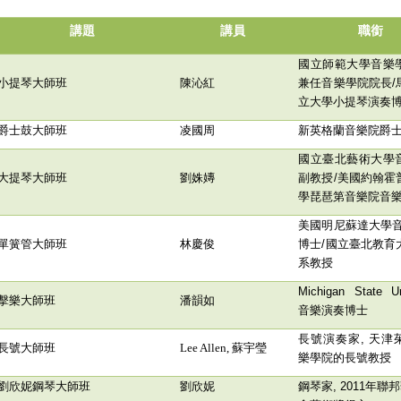
講題
講員
職銜
國立師範大學音樂
小提琴大師班
陳沁紅
兼任音樂學院院長
/
立大學小提琴演奏
爵士鼓大師班
凌國周
新英格蘭音樂院爵
國立臺北藝術大學
大提琴大師班
劉姝嫥
副教授
/
美國約翰霍
學琵琶第音樂院音
美國明尼蘇達大學音
單簧管大師班
林慶俊
博士
/
國立臺北教育
系教授
Michigan State Un
擊樂大師班
潘韻如
音樂演奏博士
長號演奏家
,
天津
長號大師班
Lee Allen,
蘇宇瑩
樂學院的長號教授
劉欣妮鋼琴大師班
劉欣妮
鋼琴家
, 2011
年聯邦