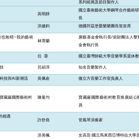
系列統籌及節目製作人
國立臺南藝術大學鋼琴合作藝術研
吳明靜
長
洪健鈞
德國符茲堡愛樂樂團長笛首席
雨也無晴~我的藝術
廣藝基金會執行長/前財團法人擊
林霈蘭
金會執行長
任 蓉
國立臺灣師範大學音樂學系退休教
科技
呂紹淳
知名音樂製作人
科技與AI新潮流
吳佩俞
微立方音樂工作室負責人
臨寶藏巖國際藝術村
陳曼均
寶藏巖國際藝術村教育推廣組公
員
的相遇
許舒堯
管風琴演奏家
洪美楓
女高音
/
國立馬來西亞博特拉大學