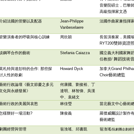
音樂院碩士，巴黎
高級指揮家文憑
介紹法國的管樂以及配器
Jean-Philippe
法國作曲家兼指揮
Vanbeselaere
管樂演奏者的呼吸與核心訓練
周欣穎
長笛演奏家，美國
雙師資證
RYT200
談鋼琴合作的藝術
Stefania Caiazza
國立義大利國家舞
舞蹈技術
任教授/
莫札特與達彭特的合作: 那些探
Howard Dyck
加拿大Grand Philha
藝術總監
討人性的歌劇
Choir
藝術行政論壇《藝文節慶之多元
何康國
、劉俊裕
、丁
文化與永續發展》
達明
、林智偉
、吳漢
中
、袁緒文
藝術行政的美麗與哀愁
林佳瑩
苗北藝文中心藝術
怎樣辦好一場活動?
陳俊義
羅傑威爾設計製作
藝術總監
劇團經營與管理
翁渙瑤
、
邱書凱
翁渙瑤
阮劇團企劃經
/