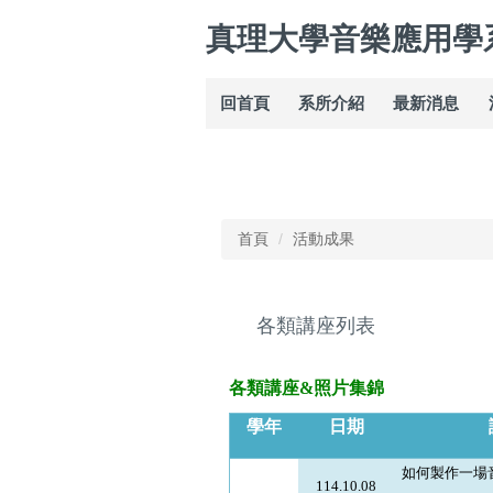
跳
真理大學音樂應用學
到
主
要
回首頁
系所介紹
最新消息
內
容
區
首頁
活動成果
各類講座列表
各類講座&照片集錦
學年
日期
如何製作一場
114.10.08