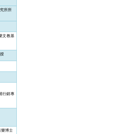
究所所
樂文教基
授
關行銷專
音樂博士