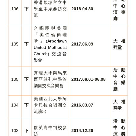
香港觀塘官立中
中心
106
下
學至本系參訪交
2018.04.30
演奏
流
廳
合唱團與美國
「奧伯倫衛理
堂」
(Arborlawn
大禮
105
下
2017.06.09
United Methodist
拜堂
Church)
交流音
樂會
活動
真理大學與馬來
中心
105
下
西亞尊孔中學管
2017.06.01-06.08
音樂
樂團交流音樂會
廳
美國西北大學阿
大禮
104
下
卡貝拉合唱團交
2016.03.07
拜堂
流演出
活動
啟英高中到校參
中心
103
下
2014.12.26
訪
演奏