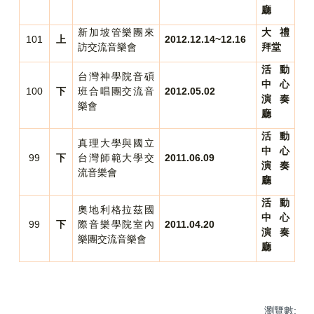
廳
新加坡管樂團來
大禮
101
上
2012.12.14~12.16
訪交流音樂會
拜堂
活動
台灣神學院音碩
中心
100
下
班合唱團交流音
2012.05.02
演奏
樂會
廳
活動
真理大學與國立
中心
99
下
台灣師範大學交
2011.06.09
演奏
流音樂會
廳
活動
奧地利格拉茲國
中心
99
下
際音樂學院室內
2011.04.20
演奏
樂團交流音樂會
廳
瀏覽數: