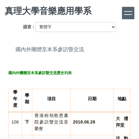
跳
真理大學音樂應用學系
到
主
要
語言：
內
容
區
國內外團體至本系參訪暨交流
國內外團體至本系參訪暨交流歷史列表
學
學
年
項目
日期
地點
期
度
香港粉領救恩書
大禮
106
下
院參訪暨交流音
2018.06.28
拜堂
樂會
活動