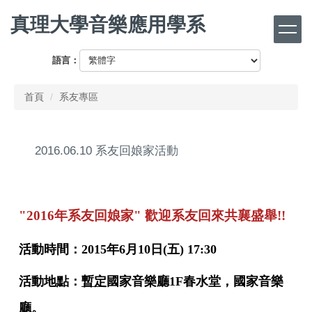
跳
真理大學音樂應用學系
到
主
要
語言：
內
容
首頁
系友專區
區
2016.06.10 系友回娘家活動
"2016
年系友回娘家
"
歡迎系友回來共襄盛舉!!
活動時間：
2015
年
6
月
10
日
(
五
) 17:30
活動地點：
暫定
國家音樂廳
1F
春水堂，國家音樂
廳。