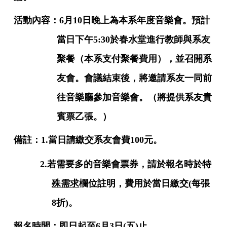
活動內容：
6
月
10
日晚上為本系年度音樂會。預計
當日下午
5:30
於春水堂進行教師與系友
聚餐（本系支付聚餐費用），並召開系
友會。會議結束後，將邀請系友一同前
往音樂廳參加音樂會。（將提供系友貴
賓票乙張。）
備註：
1.
當日請繳交系友會費
100
元。
2.
若需要多的音樂會票券，請於
報名時於
特
殊需求
欄位註明
，費用於當日繳交
(
每張
8折
)
。
報名時間：即日起至
6
月
3
日
(
五
)
止。