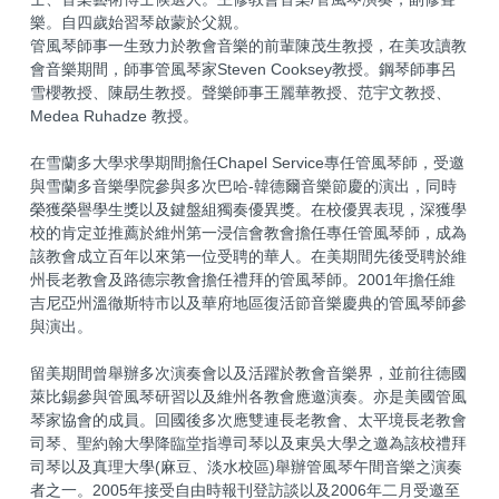
樂。自四歲始習琴啟蒙於父親。
管風琴師事一生致力於教會音樂的前輩陳茂生教授，在美攻讀教
會音樂期間，師事管風琴家Steven Cooksey教授。鋼琴師事呂
雪櫻教授、陳勗生教授。聲樂師事王麗華教授、范宇文教授、
Medea Ruhadze 教授。
在雪蘭多大學求學期間擔任Chapel Service專任管風琴師，受邀
與雪蘭多音樂學院參與多次巴哈-韓德爾音樂節慶的演出，同時
榮獲榮譽學生獎以及鍵盤組獨奏優異獎。在校優異表現，深獲學
校的肯定並推薦於維州第一浸信會教會擔任專任管風琴師，成為
該教會成立百年以來第一位受聘的華人。在美期間先後受聘於維
州長老教會及路德宗教會擔任禮拜的管風琴師。2001年擔任維
吉尼亞州溫徹斯特市以及華府地區復活節音樂慶典的管風琴師參
與演出。
留美期間曾舉辦多次演奏會以及活躍於教會音樂界，並前往德國
萊比錫參與管風琴研習以及維州各教會應邀演奏。亦是美國管風
琴家協會的成員。回國後多次應雙連長老教會、太平境長老教會
司琴、聖約翰大學降臨堂指導司琴以及東吳大學之邀為該校禮拜
司琴以及真理大學(麻豆、淡水校區)舉辦管風琴午間音樂之演奏
者之一。2005年接受自由時報刊登訪談以及2006年二月受邀至