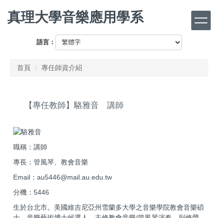
跳
真理大學音樂應用學系
到
主
要
語言：
內
容
首頁
專任師資介紹
區
【專任教師】駱雅音 講師
職稱：講師
專長：管風琴、教會音樂
Email：au5446@mail.au.edu.tw
分機：5446
生於台北市。美國維吉尼亞州雪蘭多大學之音樂學院教會音樂碩
士、音樂藝術博士候選人。主修教會音樂/管風琴演奏，副修聲