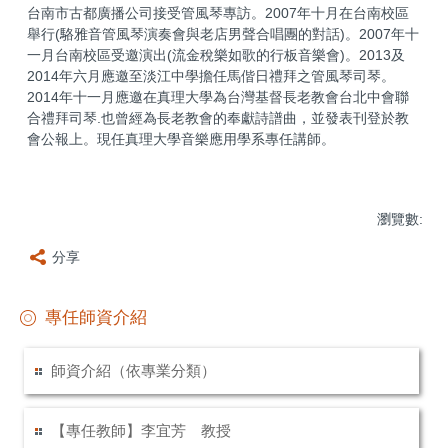
台南市古都廣播公司接受管風琴專訪。2007年十月在台南校區
舉行(駱雅音管風琴演奏會與老店男聲合唱團的對話)。2007年十
一月台南校區受邀演出(流金稅樂如歌的行板音樂會)。2013及
2014年六月應邀至淡江中學擔任馬偕日禮拜之管風琴司琴。
2014年十一月應邀在真理大學為台灣基督長老教會台北中會聯
合禮拜司琴.也曾經為長老教會的奉獻詩譜曲，並發表刊登於教
會公報上。現任真理大學音樂應用學系專任講師。
瀏覽數:
分享
專任師資介紹
師資介紹（依專業分類）
【專任教師】李宜芳 教授