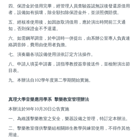
四、保證金於借用完畢，經管理人員查驗簽認無誤後發還原借用
者，
設備如有損壞，除全額扣除保證金外，並須照價賠償。
五、經核准使用後，如因故取消借用，應於演出時間前三天通
知，否則
保證金不予退還。
六、如需鋼琴調音，於申請時一併提出，由系辦公室專人負責連
絡調音師，費用由使用者負擔。
七、演奏廳各項設備使用須依訂定方法操作。
八、申請人填妥申請書，請指導教授簽章後送件，並檢附演出節
目表。
九、本辦法自102學年度第二學期開始實施。
真理大學音樂應用學系 擊樂教室管理辦法
本辦法於98年10月20日公告實施
一、為維護擊樂教室之安全，樂器設備之管理，特訂定本辦法。
二、擊樂教室僅供擊樂組相關師生教學與練習使用，不得作其他
用途。