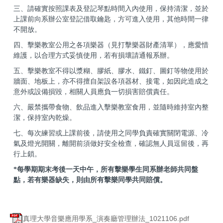
三、請確實按照課表及登記琴點時間入內使用，保持清潔，並於
上課前
向系辦公室登記借取鑰匙，方可進入使用，其他時間一律
不開放。
四、擊樂教室公用之各項樂器（見打擊樂器財產清單），應愛惜
維護，
以合理方式妥慎使用，若有損壞請通報系辦。
五、擊樂教室不得以漿糊、膠紙、膠水、鐵釘、圖釘等物使用於
牆面、
地板上，亦不得擅自架設各項器材、接電，如因此造成之
意外或設
備損毀，相關人員應負一切損害賠償責任。
六、嚴禁攜帶食物、飲品進入擊樂教室食用，並隨時維持室內整
潔，保
持室內乾燥。
七、每次練習或上課前後，請使用之同學負責確實關閉電源、冷
氣及燈
光開關，離開前須做好安全檢查，確認無人員逗留後，再
行上鎖。
*每學期期末考後一天中午，所有擊樂學生同系辦老師共同盤
點，若有樂器缺失，則由所有擊樂同學共同賠償。
真理大學音樂應用學系_演奏廳管理辦法_1021106.pdf