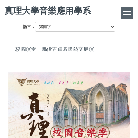
跳
真理大學音樂應用學系
到
主
要
語言：
內
容
區
校園演奏：馬偕古蹟園區藝文展演