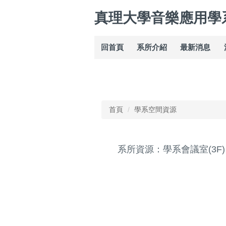
跳
真理大學音樂應用學
到
主
要
回首頁
系所介紹
最新消息
內
容
區
首頁
學系空間資源
系所資源：學系會議室(3F)