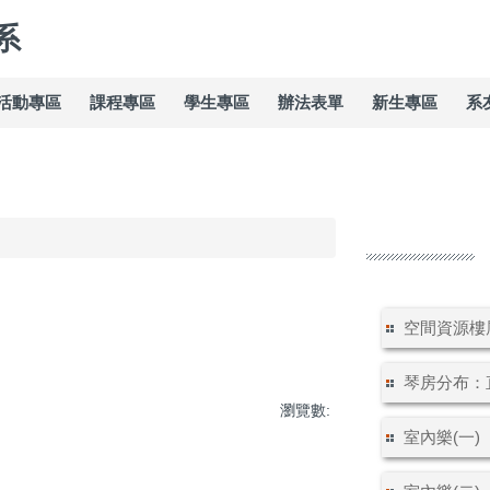
系
活動專區
課程專區
學生專區
辦法表單
新生專區
系
空間資源樓層
琴房分布：直
瀏覽數:
室內樂(一) 