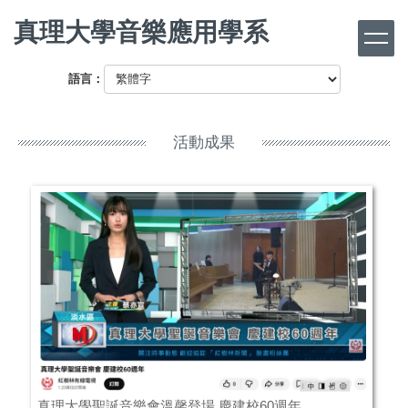
跳
真理大學音樂應用學系
到
主
要
語言：
內
容
區
活動成果
真理大學聖誕音樂會溫馨登場 慶建校60週年