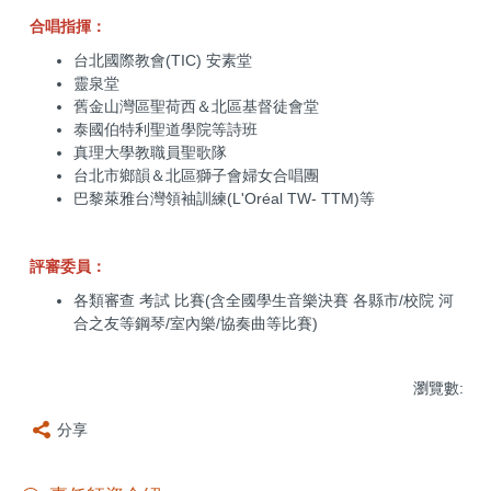
合唱指揮：
台北國際教會(TIC) 安素堂
靈泉堂
舊金山灣區聖荷西＆北區基督徒會堂
泰國伯特利聖道學院等詩班
真理大學教職員聖歌隊
台北市鄉韻＆北區獅子會婦女合唱團
巴黎萊雅台灣領袖訓練(L'Oréal TW- TTM)等
評審委員：
各類審查 考試 比賽(含全國學生音樂決賽 各縣市/校院 河
合之友等鋼琴/室內樂/協奏曲等比賽)
瀏覽數:
分享